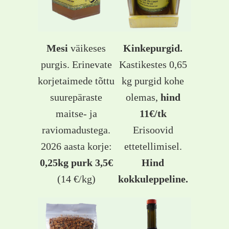
Mesi
väikeses
Kinkepurgid.
purgis. Erinevate
Kastikestes 0,65
korjetaimede tõttu
kg purgid kohe
suurepäraste
olemas,
hind
maitse- ja
11€/tk
raviomadustega.
Erisoovid
2026 aasta korje:
ettetellimisel.
0,25kg purk 3,5€
Hind
(14 €/kg)
kokkuleppeline.