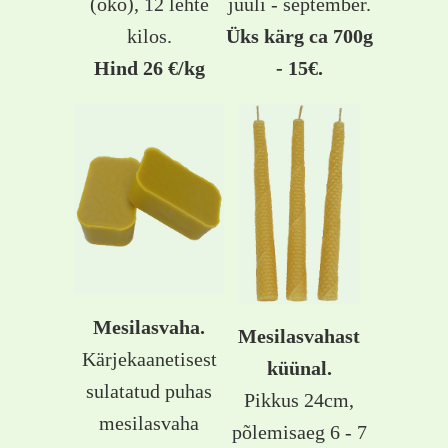
(öko), 12 lehte
juuli - september.
kilos.
Üks kärg ca 700g
Hind 26 €/kg
- 15€.
Mesilasvaha.
Mesilasvahast
Kärjekaanetisest
küünal.
sulatatud puhas
Pikkus 24cm,
mesilasvaha
põlemisaeg 6 - 7