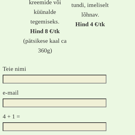
kreemide või
tundi, imeliselt
küünalde
lõhnav.
tegemiseks.
Hind 4 €/tk
Hind 8 €/tk
(pätsikese kaal ca
360g)
Teie nimi
e-mail
4 + 1 =