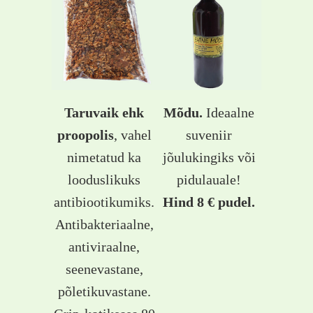
Taruvaik ehk
Mõdu.
Ideaalne
proopolis
, vahel
suveniir
nimetatud ka
jõulukingiks või
looduslikuks
pidulauale!
antibiootikumiks.
Hind 8 € pudel.
Antibakteriaalne,
antiviraalne,
seenevastane,
põletikuvastane.