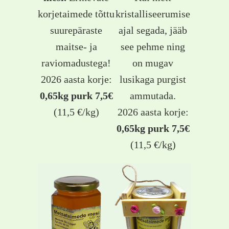
korjetaimede tõttu
kristalliseerumise
suurepäraste
ajal segada, jääb
maitse- ja
see pehme ning
raviomadustega!
on mugav
2026 aasta korje:
lusikaga purgist
0,65kg purk 7,5€
ammutada.
(11,5 €/kg)
2026 aasta korje:
0,65kg purk 7,5€
(11,5 €/kg)