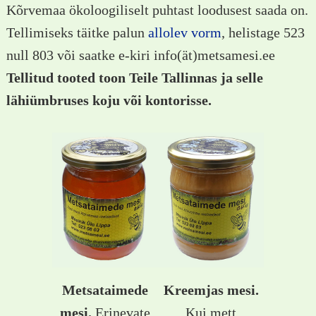
Kõrvemaa ökoloogiliselt puhtast loodusest saada on.
Tellimiseks täitke palun
allolev vorm
, helistage 523
null 803 või saatke e-kiri info(ät)metsamesi.ee
Tellitud tooted toon Teile Tallinnas ja selle
lähiümbruses koju või kontorisse.
Metsataimede
Kreemjas mesi.
mesi.
Erinevate
Kui mett