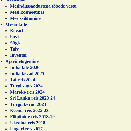
i
i
Mesindussaadustega tõbede vastu
s
s
Mesi kosmeetikas
Mee säilitamine
f
f
Mesinikule
i
i
Kevad
e
e
Suvi
Sügis
l
l
Talv
d
d
Inventar
Ajaviitelugemine
India talv 2026
India kevad 2025
Tai reis 2024
Türgi sügis 2024
Maroko reis 2024
Sri Lanka reis 2023-24
Türgi, kevad 2023
Keenia reis 2022-23
Filipiinide reis 2018-19
Ukraina reis 2018
Ungari reis 2017