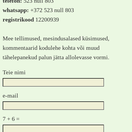
telefon:
523 null 803
whatsapp:
+372 523 null 803
registrikood
12200939
Mee tellimused, mesindusalased küsimused,
kommentaarid kodulehe kohta või muud
tähelepanekud palun jätta allolevasse vormi.
Teie nimi
e-mail
7 + 6 =