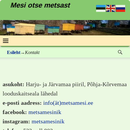
Mesi otse metsast
Esileht
→
Kontakt
asukoht:
Harju- ja Järvamaa piiril, Põhja-Kõrvemaa
looduskaitseala lähedal
e-posti aadress:
info(ät)metsamesi.ee
facebook:
metsamesinik
instagram:
metsamesinik