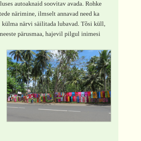
ikluses autoaknaid soovitav avada. Rohke
tede närimine, ilmselt annavad need ka
külma närvi säilitada lubavad. Tõsi küll,
meeste pärusmaa, hajevil pilgul inimesi