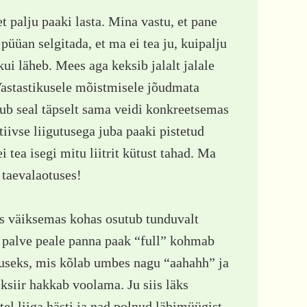
t palju paaki lasta. Mina vastu, et pane
 püüan selgitada, et ma ei tea ju, kuipalju
kui läheb. Mees aga keksib jalalt jalale
. Vastastikusele mõistmisele jõudmata
ub seal täpselt sama veidi konkreetsemas
ivse liigutusega juba paaki pistetud
i tea isegi mitu liitrit kütust tahad. Ma
 taevalaotuses!
s väiksemas kohas osutub tunduvalt
palve peale panna paak “full” kohmab
useks, mis kõlab umbes nagu “aahahh” ja
iksiir hakkab voolama. Ju siis läks
tel liiga hästi ja nad polnud läbimüügist