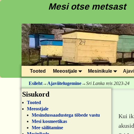
Mesi otse metsast
Tooted
Meeostjale
Mesinikule
Ajav
Esileht
→
Ajaviitelugemine
→
Sri Lanka reis 2023-24
Sisukord
Sei
Tooted
Meeostjale
Mesindussaadustega tõbede vastu
Kui ik
Mesi kosmeetikas
akusid
Mee säilitamine
Mesinikule