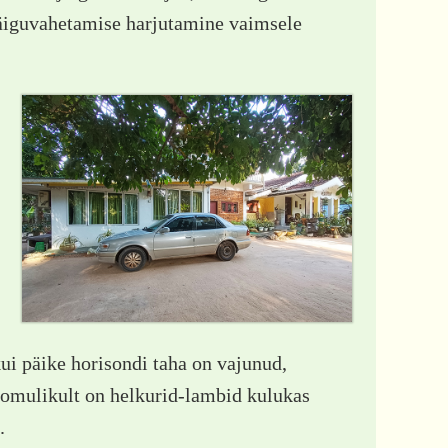
käiguvahetamise harjutamine vaimsele
kui päike horisondi taha on vajunud,
loomulikult on helkurid-lambid kulukas
.