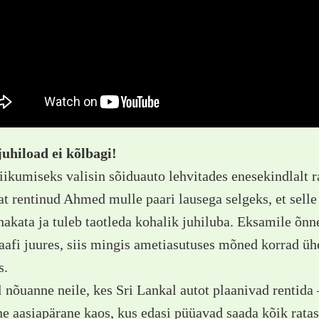
juhiload ei kõlbagi!
iikumiseks valisin sõiduauto lehvitades enesekindlalt r
t rentinud Ahmed mulle paari lausega selgeks, et selle
hakata ja tuleb taotleda kohalik juhiluba. Eksamile õn
aafi juures, siis mingis ametiasutuses mõned korrad ühes
s.
 nõuanne neile, kes Sri Lankal autot plaanivad rentida
ne aasiapärane kaos, kus edasi püüavad saada kõik ratast