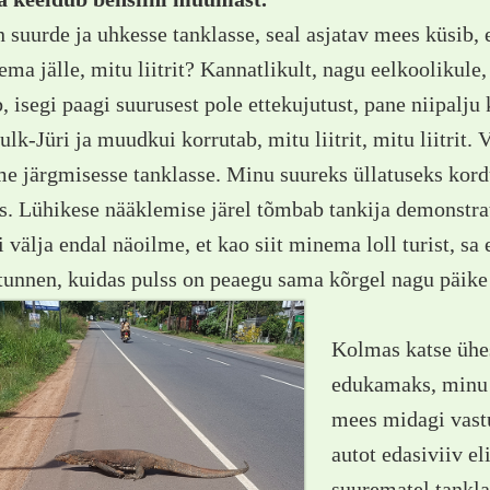
 suurde ja uhkesse tanklasse, seal asjatav mees küsib, e
Tema jälle, mitu liitrit? Kannatlikult, nagu eelkoolikule,
 isegi paagi suurusest pole ettekujutust, pane niipalju 
ulk-Jüri ja muudkui korrutab, mitu liitrit, mitu liitrit
e järgmisesse tanklasse. Minu suureks üllatuseks kord
. Lühikese nääklemise järel tõmbab tankija demonstrati
i välja endal näoilme, et kao siit minema loll turist, sa e
 tunnen, kuidas pulss on peaegu sama kõrgel nagu päike
Kolmas katse ühe
edukamaks, minu 
mees midagi vast
autot edasiviiv el
suurematel tankla