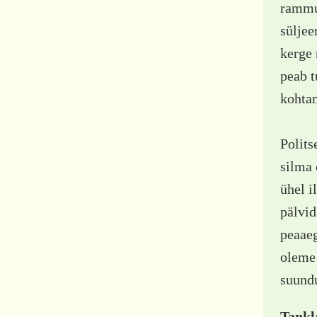
rammus
süljee
kerge 
peab t
kohtam
Polits
silma 
ühel i
pälvid
peaaeg
oleme 
suundu
Tankl