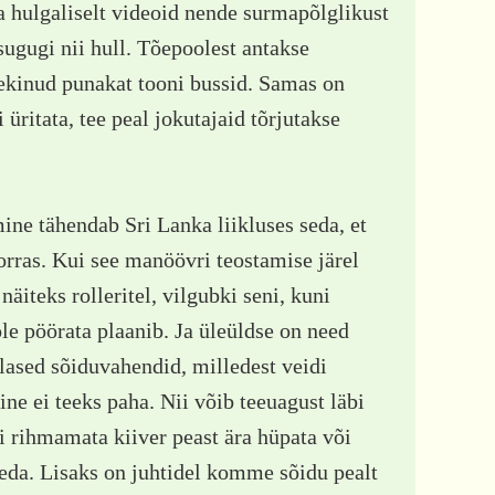
a hulgaliselt videoid nende surmapõlglikust
 sugugi nii hull. Tõepoolest antakse
eekinud punakat tooni bussid. Samas on
 üritata, tee peal jokutajaid tõrjutakse
ine tähendab Sri Lanka liikluses seda, et
orras. Kui see manöövri teostamise järel
, näiteks rolleritel, vilgubki seni, kuni
ole pöörata plaanib. Ja üleüldse on need
tlased sõiduvahendid, milledest veidi
e ei teeks paha. Nii võib teeuagust läbi
ni rihmamata kiiver peast ära hüpata või
neda. Lisaks on juhtidel komme sõidu pealt