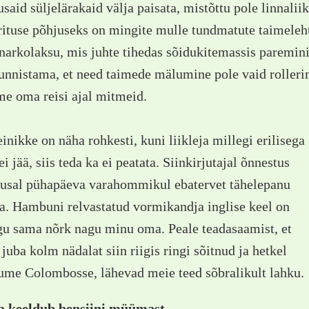
aid süljelärakaid välja paisata, mistõttu pole linnali
rituse põhjuseks on mingite mulle tundmatute taimeleh
narkolaksu, mis juhte tihedas sõidukitemassis paremini 
unnistama, et need taimede mälumine pole vaid rolleri
e oma reisi ajal mitmeid.
einikke on näha rohkesti, kuni liikleja millegi erilisega
ei jää, siis teda ka ei peatata. Siinkirjutajal õnnestus
lusal pühapäeva varahommikul ebatervet tähelepanu
a. Hambuni relvastatud vormikandja inglise keel on
u sama nõrk nagu minu oma. Peale teadasaamist, et
juba kolm nädalat siin riigis ringi sõitnud ja hetkel
me Colombosse, lähevad meie teed sõbralikult lahku.
a keeldub bensiini müümast.