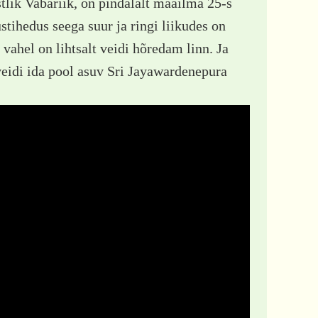
tlik Vabariik, on pindalalt maailma 25-s
stihedus seega suur ja ringi liikudes on
 vahel on lihtsalt veidi hõredam linn. Ja
veidi ida pool asuv Sri Jayawardenepura