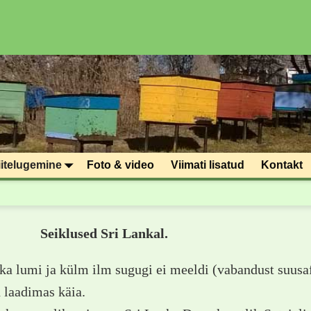
iitelugemine
Foto & video
Viimati lisatud
Kontakt
klused Sri Lankal.
ka lumi ja külm ilm sugugi ei meeldi (vabandust suusaf
 laadimas käia.