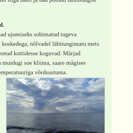
d.
ohad ujumiseks sobimatud tugeva
e koskedega, nõlvadel läbitungimatu mets
 seotud kottidesse koguvad. Märjad
a muidugi soe kliima, saare mägises
temperatuuriga võrdsustuma.