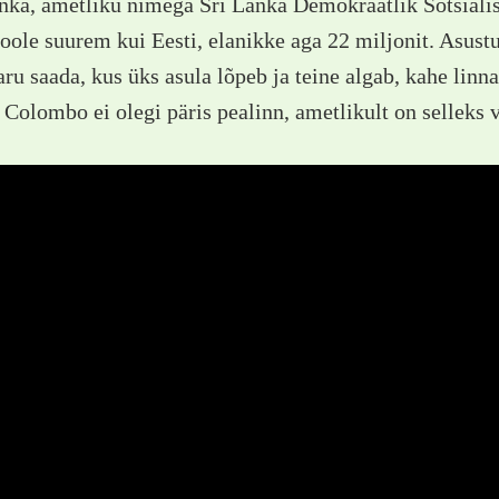
nka, ametliku nimega Sri Lanka Demokraatlik Sotsialis
poole suurem kui Eesti, elanikke aga 22 miljonit. Asustu
aru saada, kus üks asula lõpeb ja teine algab, kahe linna
Colombo ei olegi päris pealinn, ametlikult on selleks 