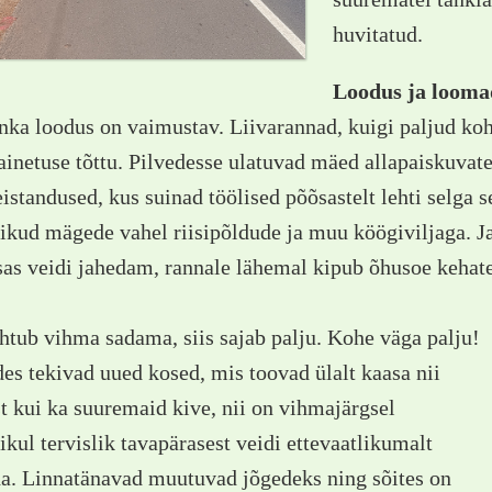
huvitatud.
Loodus ja looma
nka loodus on vaimustav. Liivarannad, kuigi paljud k
inetuse tõttu. Pilvedesse ulatuvad mäed allapaiskuvat
eistandused, kus suinad töölised põõsastelt lehti selga
ikud mägede vahel riisipõldude ja muu köögiviljaga. J
as veidi jahedam, rannale lähemal kipub õhusoe keha
htub vihma sadama, siis sajab palju. Kohe väga palju!
s tekivad uued kosed, mis toovad ülalt kaasa nii
t kui ka suuremaid kive, nii on vihmajärgsel
ul tervislik tavapärasest veidi ettevaatlikumalt
da. Linnatänavad muutuvad jõgedeks ning sõites on