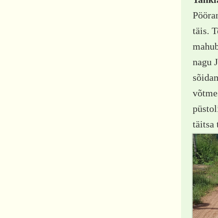
Pööran
täis. 
mahub,
nagu J
sõidam
võtmes
püstol
täitsa