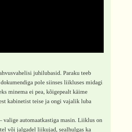
ahvusvahelisi juhilubasid. Paraku teeb
 dokumendiga pole siinses liikluses midagi
neks minema ei pea, kõigepealt käime
t kabinetist teise ja ongi vajalik luba
 – valige automaatkastiga masin. Liiklus on
el või jalgadel liikujad, sealhulgas ka