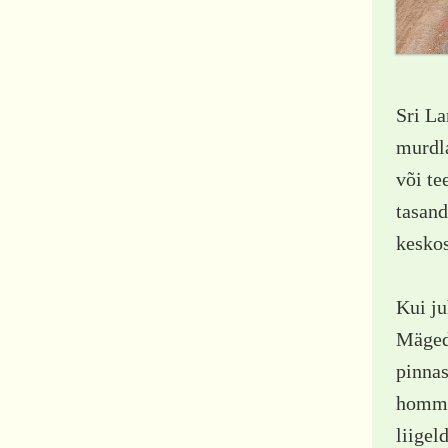
Sri La
murdla
või te
tasand
keskos
Kui ju
Mägede
pinnas
hommik
liigel