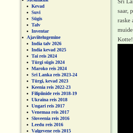
Sri La
Kevad
saar, 
Suvi
Sügis
raske 
Talv
muide 
Inventar
Ajaviitelugemine
Kotte!
India talv 2026
India kevad 2025
Tai reis 2024
Türgi sügis 2024
Maroko reis 2024
Sri Lanka reis 2023-24
Türgi, kevad 2023
Keenia reis 2022-23
Filipiinide reis 2018-19
Ukraina reis 2018
Ungari reis 2017
Venemaa reis 2017
Sloveenia reis 2016
Leedu reis 2016
Valgevene reis 2015