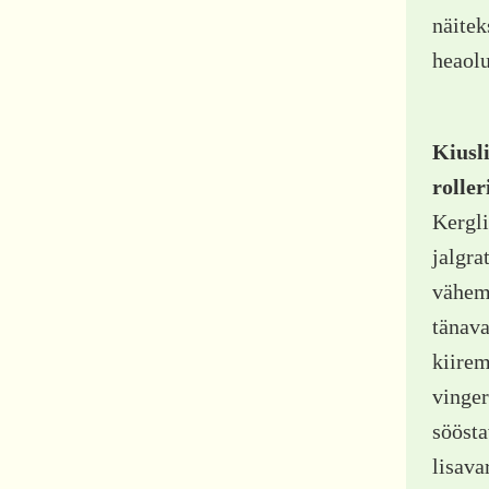
näitek
heaolu
Kiusli
roller
Kergli
jalgra
vähema
tänava
kiirem
vinger
söösta
lisava