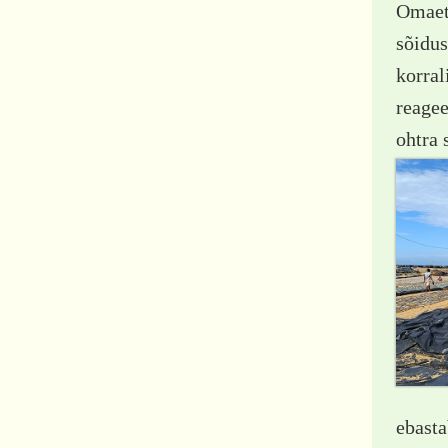
Omaett
sõidus
korral
reagee
ohtra 
ebasta