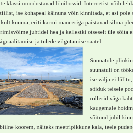
e klassi moodustavad liinibussid. Internetist võib leid
tiilist, ise kohapeal käinuna võin kinnitada, et asi pole
ikult kuuma, eriti karmi maneeriga paistavad silma pl
rimisvõime juhtidel hea ja kellestki otseselt üle sõita ei
signaalitamise ja tulede vilgutamise saatel.
Suunatule plinkim
suunatuli on töök
ise välja ei lülitu
sõiduk teisele po
rollerid väga kah
kaugemale hoidmin
sõitnud juhil kin
biilne koorem, näiteks meetripikkune kala, teele pude